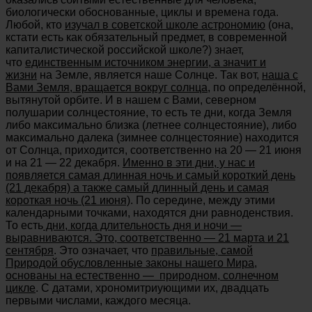
биологически обоснованные, циклы и времена года.
Любой, кто
изучал в советской школе астрономию
(она,
кстати есть как обязательный предмет, в современной
капиталистической российской школе?) знает,
что
единственным источником энергии, а значит и
жизни
на Земле, является наше Солнце. Так вот,
наша с
Вами Земля, вращается вокруг солнца
, по определённой,
вытянутой орбите. И в нашем с Вами, северном
полушарии солнцестояние, то есть те дни, когда Земля
либо максимально близка (летнее солнцестояние), либо
максимально далека (зимнее солнцестояние) находится
от Солнца, приходится, соответственно на 20 — 21 июня
и на 21 — 22 декабря.
Именно в эти дни, у нас и
появляется самая длинная ночь и самый короткий день
(21 декабря) а также самый длинный день и самая
короткая ночь (21 июня)
. По середине, между этими
календарными точками, находятся дни равноденствия.
То есть
дни, когда длительность дня и ночи —
выравниваются. Это, соответственно — 21 марта и 21
сентября
. Это означает, что
правильные, самой
Природой обусловленные законы нашего Мира,
основаны на естественно — природном, солнечном
цикле
. С датами, хрономитриующими их, двадцать
первыми числами, каждого месяца.