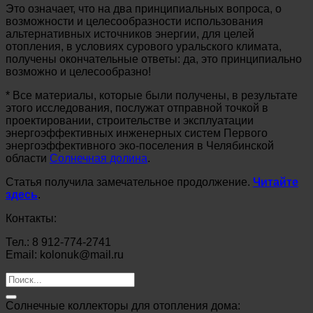
Это означает, что на два принципиальных вопроса, о
возможности и целесообразности использования
альтернативных источников энергии, для целей
отопления, в условиях сурового уральского климата,
получены окончательные ответы: да, это принципиально
возможно и целесообразно!
* Все материалы, которые были получены, в результате
этого исследования, послужат отправной точкой в
проектировании, строительстве и эксплуатации
энергоэффективных инженерных систем Первого
энергоэффективного эко-поселения в Челябинской
области
Солнечная долина
.
Статья получила замечательное продолжение.
Читайте
здесь
.
Контакты:
Тел.: 8 912-774-2741
Email: kolonuk@mail.ru
Солнечные коллекторы для отопления дома: