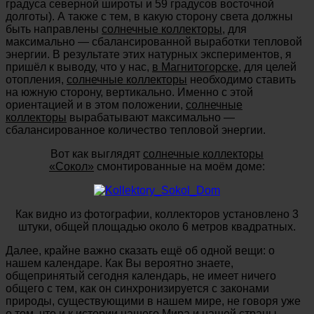
градуса северной широты и 59 градусов восточной
долготы). А также с тем, в какую сторону света должны
быть направлены
солнечные коллекторы
, для
максимально — сбалансированной выработки тепловой
энергии. В результате этих натурных экспериментов, я
пришёл к выводу, что у нас,
в Магнитогорске
, для целей
отопления,
солнечные коллекторы
необходимо ставить
на южную сторону, вертикально. Именно с этой
ориентацией и в этом положении,
солнечные
коллекторы
вырабатывают максимально —
сбалансированное количество тепловой энергии.
Вот как выглядят
солнечные коллекторы
«Сокол»
смонтированные на моём доме:
Как видно из фотографии, коллекторов установлено 3
штуки, общей площадью около 6 метров квадратных.
Далее, крайне важно сказать ещё об одной вещи: о
нашем календаре. Как Вы вероятно знаете,
общепринятый сегодня календарь, не имеет ничего
общего с тем, как он синхронизируется с законами
природы, существующими в нашем мире, не говоря уже
о том, что и к истории нашего Мира и нашей страны —