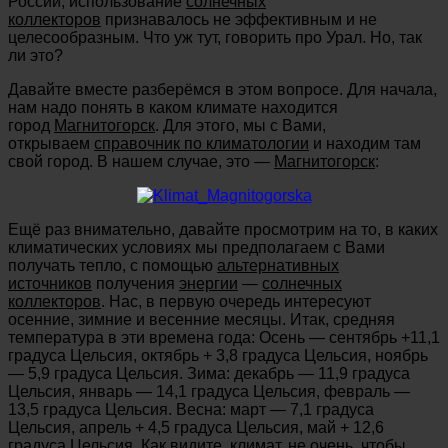
России, использование
солнечных
коллекторов
признавалось не эффективным и не
целесообразным. Что уж тут, говорить про Урал. Но, так
ли это?
Давайте вместе разберёмся в этом вопросе. Для начала,
нам надо понять в каком климате находится
город
Магнитогорск
. Для этого, мы с Вами,
открываем
справочник по климатологии
и находим там
свой город. В нашем случае, это —
Магнитогорск
:
Ещё раз внимательно, давайте просмотрим на то, в каких
климатических условиях мы предполагаем с Вами
получать тепло, с помощью
альтернативных
источников
получения
энергии
—
солнечных
коллекторов
. Нас, в первую очередь интересуют
осенние, зимние и весенние месяцы. Итак, средняя
температура в эти времена года: Осень — сентябрь +11,1
градуса Цельсия, октябрь + 3,8 градуса Цельсия, ноябрь
— 5,9 градуса Цельсия. Зима: декабрь — 11,9 градуса
Цельсия, январь — 14,1 градуса Цельсия, февраль —
13,5 градуса Цельсия. Весна: март — 7,1 градуса
Цельсия, апрель + 4,5 градуса Цельсия, май + 12,6
градуса Цельсия. Как видите, климат, не очень, чтобы,